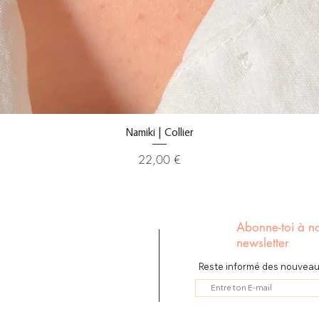
Namiki | Collier
Prix
22,00 €
Abonne-toi à no
newsletter
Reste informé des nouveaut