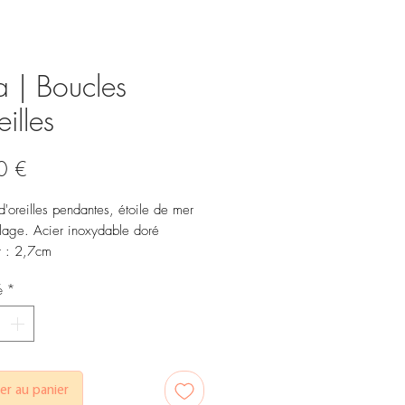
a | Boucles
eilles
Prix
0 €
d'oreilles pendantes, étoile de mer
llage. Acier inoxydable doré
r : 2,7cm
é
*
er au panier