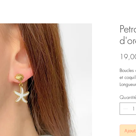
Petr
d'or
19,0
Boucles 
et coqui
Longueu
Quantit
Ajout