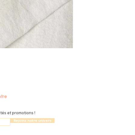
tre
és et promotions !
Rejoins notre univers