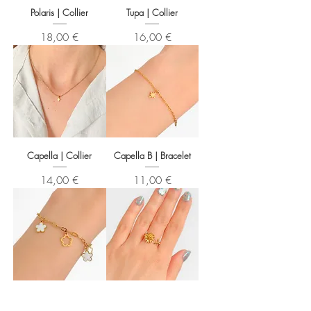
Polaris | Collier
Tupa | Collier
Prix
Prix
18,00 €
16,00 €
Capella | Collier
Capella B | Bracelet
Prix
Prix
14,00 €
11,00 €
Florentina | Bracelet
Paula | Bague