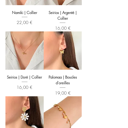
Namiki | Collier
Seirios | Argenté |
Collier
Prix
22,00 €
Prix
16,00 €
Seirios | Doré | Collier
Palomaa | Boucles
d'oreilles
Prix
16,00 €
Prix
19,00 €