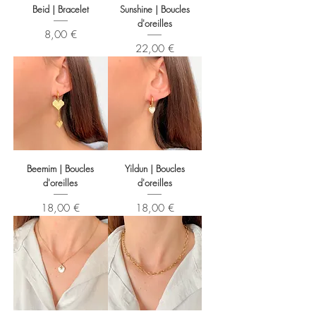
Beid | Bracelet
Sunshine | Boucles
d'oreilles
Prix
8,00 €
Prix
22,00 €
Beemim | Boucles
Yildun | Boucles
d'oreilles
d'oreilles
Prix
Prix
18,00 €
18,00 €