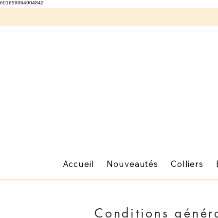
601659064904842
Accueil
Nouveautés
Colliers
Conditions génér