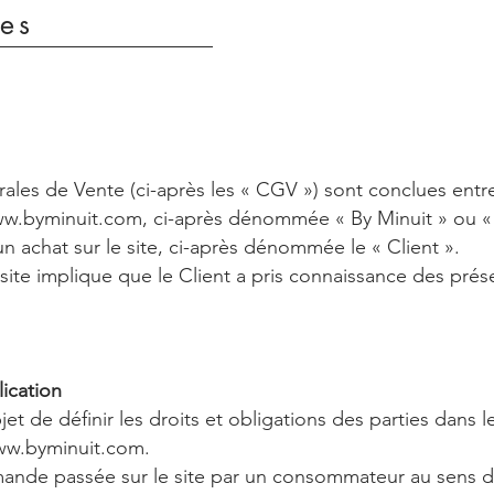
les
les de Vente (ci-après les « CGV ») sont conclues entre
w.byminuit.com
, ci-après dénommée « By Minuit » ou «
n achat sur le site, ci-après dénommée le « Client ».
ite implique que le Client a pris connaissance des prés
lication
 de définir les droits et obligations des parties dans l
w.byminuit.com
.
mmande passée sur le site par un consommateur au sens