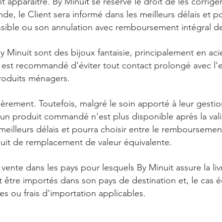
 apparaître. By Minuit se réserve le droit de les corrig
, le Client sera informé dans les meilleurs délais et po
ssible ou son annulation avec remboursement intégral 
 Minuit sont des bijoux fantaisie, principalement en aci
 il est recommandé d'éviter tout contact prolongé avec l'e
produits ménagers.
ièrement. Toutefois, malgré le soin apporté à leur gestio
i un produit commandé n'est plus disponible après la va
 meilleurs délais et pourra choisir entre le rembourseme
oduit de remplacement de valeur équivalente.
vente dans les pays pour lesquels By Minuit assure la livr
t être importés dans son pays de destination et, le cas 
es ou frais d'importation applicables.