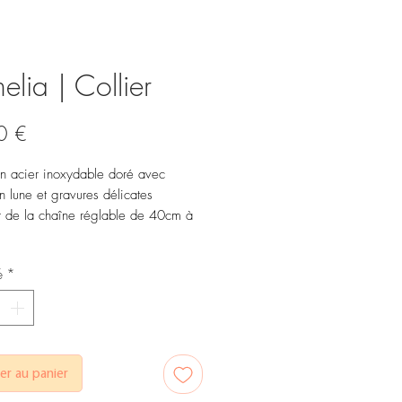
lia | Collier
Prix
0 €
en acier inoxydable doré avec
n lune et gravures délicates
 de la chaîne réglable de 40cm à
é
*
er au panier