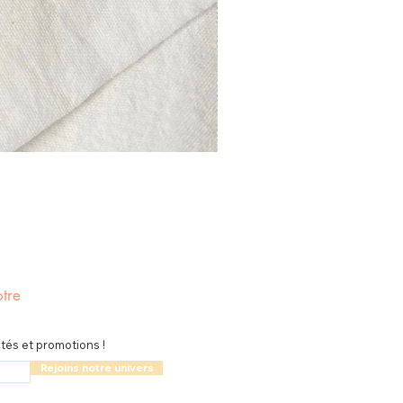
tre
és et promotions !
Rejoins notre univers