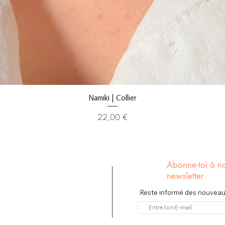
Namiki | Collier
Prix
22,00 €
Abonne-toi à no
newsletter
Reste informé des nouveaut