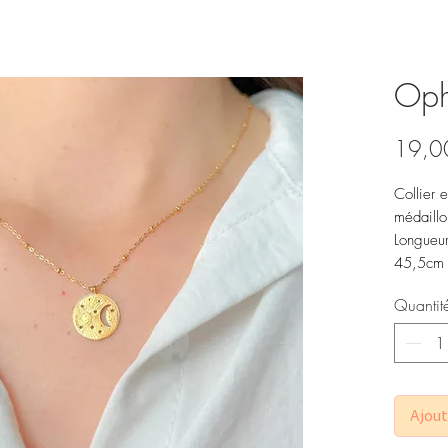
Ophe
19,0
Collier 
médaillo
Longueur
45,5cm
Quantit
Ajout