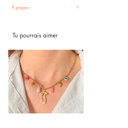
À propos
Bracelet médaillon gravé d'un
cœur en acier inoxydable doré
Tu pourrais aimer
• Ce
bracelet en acier
inoxydable doré
est un bijou
délicat qui célèbre l'amour. Avec
son
médaillon gravé d'un cœur
,
il est parfait pour exprimer tes
sentiments et ajouter une
touche personnelle à ton style.
• La longueur de la
chaîne est
ajustable de 15,5 cm à 19 cm
, ce
qui le rend idéal pour s'adapter à
ton poignet. Sa
chaîne fine et
délicate
se porte facilement
seule ou en accumulation avec
d'autres bracelets.